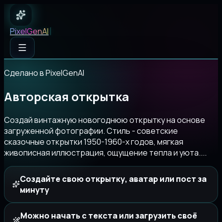
PixelGenAI
✦
Pixel
GenAI
Сделано в PixelGenAI
Авторская открытка
Создай винтажную новогоднюю открытку на основе
загруженной фотографии. Стиль - советские
сказочные открытки 1950-1960-х годов, мягкая
живописная иллюстрация, ощущение тепла и уюта....
Создайте свою открытку, аватар или пост за
минуту
Можно начать с текста или загрузить своё