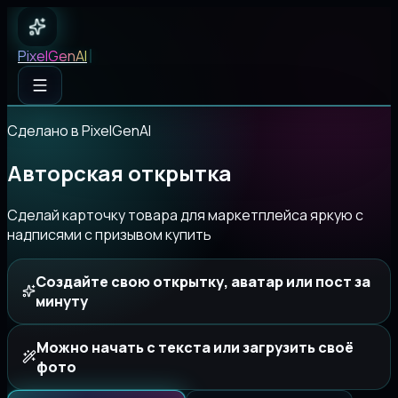
PixelGenAI
✦
Pixel
GenAI
Сделано в PixelGenAI
Авторская открытка
Сделай карточку товара для маркетплейса яркую с
надписями с призывом купить
Создайте свою открытку, аватар или пост за
минуту
Можно начать с текста или загрузить своё
фото